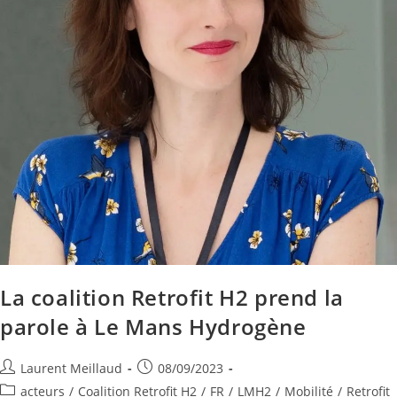
La coalition Retrofit H2 prend la
parole à Le Mans Hydrogène
Laurent Meillaud
08/09/2023
acteurs
/
Coalition Retrofit H2
/
FR
/
LMH2
/
Mobilité
/
Retrofit