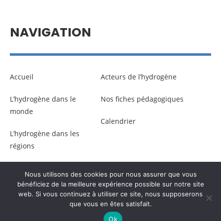
NAVIGATION
Accueil
Acteurs de l’hydrogène
L’hydrogène dans le
Nos fiches pédagogiques
monde
Calendrier
L’hydrogène dans les
régions
Nous utilisons des cookies pour nous assurer que vous
© Copyright –
Communicaweb
2026
bénéficiez de la meilleure expérience possible sur notre site
web. Si vous continuez à utiliser ce site, nous supposerons
que vous en êtes satisfait.
Mentions légales
–
Gestion des données personnelles
Ok