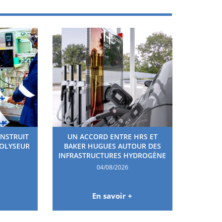
ONSTRUIT
UN ACCORD ENTRE HRS ET
ROLYSEUR
BAKER HUGUES AUTOUR DES
INFRASTRUCTURES HYDROGÈNE
04/08/2026
En savoir +