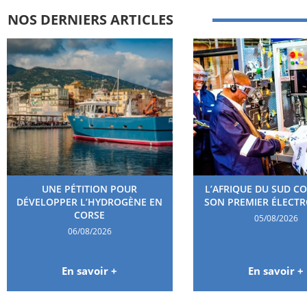
NOS DERNIERS ARTICLES
UNE PÉTITION POUR
L’AFRIQUE DU SUD C
DÉVELOPPER L’HYDROGÈNE EN
SON PREMIER ÉLECT
CORSE
05/08/2026
06/08/2026
En savoir +
En savoir +