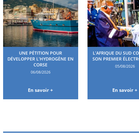
UNE PÉTITION POUR
L’AFRIQUE DU SUD C
DÉVELOPPER L’HYDROGÈNE EN
SON PREMIER ÉLECT
CORSE
05/08/2026
06/08/2026
En savoir +
En savoir +