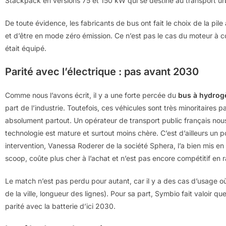
Stackpack en versions 75 et 150 kW qui se destine au transport urba
De toute évidence, les fabricants de bus ont fait le choix de la pile
et d’être en mode zéro émission. Ce n’est pas le cas du moteur à
était équipé.
Parité avec l’électrique : pas avant 2030
Comme nous l’avons écrit, il y a une forte percée du
bus à hydrog
part de l’industrie. Toutefois, ces véhicules sont très minoritaires 
absolument partout. Un opérateur de transport public français nous a
technologie est mature et surtout moins chère. C’est d’ailleurs un
intervention, Vanessa Roderer de la société Sphera, l’a bien mis e
scoop, coûte plus cher à l’achat et n’est pas encore compétitif en 
Le match n’est pas perdu pour autant, car il y a des cas d’usage o
de la ville, longueur des lignes). Pour sa part, Symbio fait valoir qu
parité avec la batterie d’ici 2030.