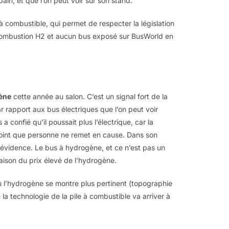
in, et que l’on peut voir sur son stand.
 à combustible, qui permet de respecter la législation
 combustion H2 et aucun bus exposé sur BusWorld en
ène
cette année au salon. C’est un signal fort de la
par rapport aux bus électriques que l’on peut voir
 confié qu’il poussait plus l’électrique, car la
 point que personne ne remet en cause. Dans son
n évidence. Le bus à hydrogène, et ce n’est pas un
raison du prix élevé de l’hydrogène.
ù l’hydrogène se montre plus pertinent (topographie
e la technologie de la pile à combustible va arriver à