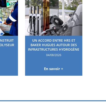
ONSTRUIT
UN ACCORD ENTRE HRS ET
ROLYSEUR
BAKER HUGUES AUTOUR DES
INFRASTRUCTURES HYDROGÈNE
04/08/2026
En savoir +