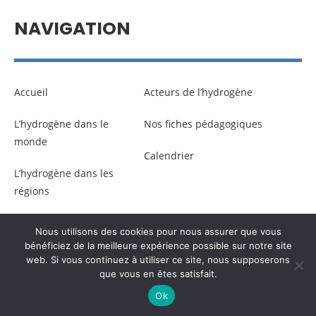
NAVIGATION
Accueil
Acteurs de l’hydrogène
L’hydrogène dans le
Nos fiches pédagogiques
monde
Calendrier
L’hydrogène dans les
régions
Nous utilisons des cookies pour nous assurer que vous
© Copyright –
Communicaweb
2026
bénéficiez de la meilleure expérience possible sur notre site
web. Si vous continuez à utiliser ce site, nous supposerons
que vous en êtes satisfait.
Mentions légales
–
Gestion des données personnelles
Ok