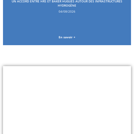
UN ACCORD ENTRE HRS ET BAKER HUGUES AUTOUR DES INFRASTRUCTURES
HYDROGÈNE
04/08/2026
En savoir +