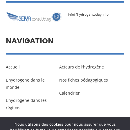
info@hydrogentoday.info
NAVIGATION
Accueil
Acteurs de l’hydrogène
L’hydrogène dans le
Nos fiches pédagogiques
monde
Calendrier
L’hydrogène dans les
régions
Nous utilisons des cookies pour nous assurer que vous
© Copyright –
Communicaweb
2026