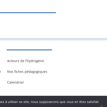
Acteurs de l’hydrogène
e
Nos fiches pédagogiques
Calendrier
ez à utiliser ce site, nous supposerons que vous en êtes satisfait.
onnelles