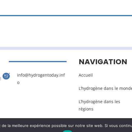
NAVIGATION
info@hydrogentoday.inf
Accueil
o
L’hydrogène dans le mond
L’hydrogène dans les
régions
e la meilleure expérience possible sur notre site web. Si vous continu
Mentions légales
–
Gestion des données pers