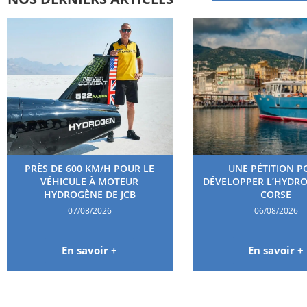
PRÈS DE 600 KM/H POUR LE
UNE PÉTITION P
VÉHICULE À MOTEUR
DÉVELOPPER L’HYDR
HYDROGÈNE DE JCB
CORSE
07/08/2026
06/08/2026
En savoir +
En savoir +