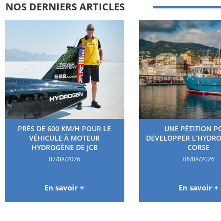
NOS DERNIERS ARTICLES
PRÈS DE 600 KM/H POUR LE
UNE PÉTITION P
VÉHICULE À MOTEUR
DÉVELOPPER L’HYDR
HYDROGÈNE DE JCB
CORSE
07/08/2026
06/08/2026
En savoir +
En savoir +