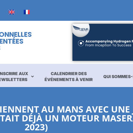
IONNELLES
ENTÉES
S
INSCRIRE AUX
CALENDRIER DES
QUI SOMMES-
EWSLETTERS
ÉVÉNEMENTS À VENIR
VIENNENT AU MANS AVEC UNE 
’ÉTAIT DÉJÀ UN MOTEUR MASER
2023)