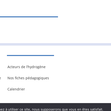
Acteurs de l’hydrogène
e
Nos fiches pédagogiques
Calendrier
ez à utiliser ce site, nous supposerons que vous en êtes satisfait.