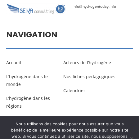
info@hydrogentoday.info
NAVIGATION
Accueil
Acteurs de l’hydrogène
L’hydrogène dans le
Nos fiches pédagogiques
monde
Calendrier
L’hydrogène dans les
régions
Nous utilisons des cookies pour nous assurer que vous
© Copyright –
Communicaweb
2026
bénéficiez de la meilleure expérience possible sur notre site
web. Si vous continuez à utiliser ce site, nous supposerons