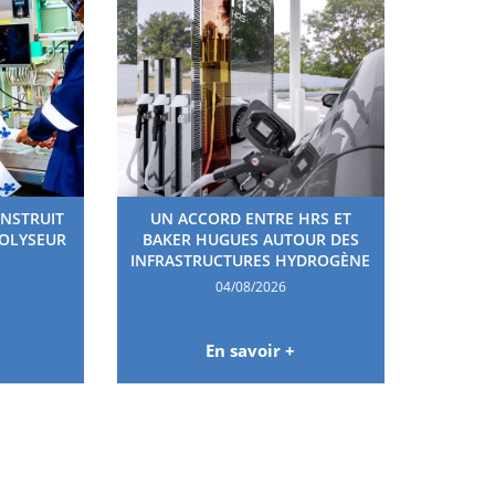
ONSTRUIT
UN ACCORD ENTRE HRS ET
ROLYSEUR
BAKER HUGUES AUTOUR DES
INFRASTRUCTURES HYDROGÈNE
04/08/2026
En savoir +