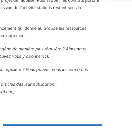
projet de mobilité. Pour rappel, les contrats portant
cession de l’activité stations restent sous la
nancement qui donne au Groupe les ressources
développement.
drogène de manière plus régulière ? Alors notre
 pouvez vous y abonner
ici
.
us régulière ? Vous pouvez vous inscrire à nos
articles dès leur publication).
matinée).