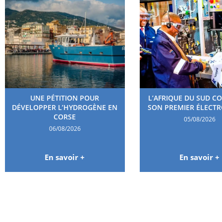
UNE PÉTITION POUR
L’AFRIQUE DU SUD C
DÉVELOPPER L’HYDROGÈNE EN
SON PREMIER ÉLECT
CORSE
05/08/2026
06/08/2026
En savoir +
En savoir +