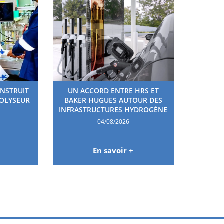
ONSTRUIT
UN ACCORD ENTRE HRS ET
ROLYSEUR
BAKER HUGUES AUTOUR DES
INFRASTRUCTURES HYDROGÈNE
04/08/2026
En savoir +