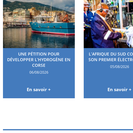
UNE PÉTITION POUR
L’AFRIQUE DU SUD C
DÉVELOPPER L’HYDROGÈNE EN
SON PREMIER ÉLECT
CORSE
05/08/2026
06/08/2026
En savoir +
En savoir +