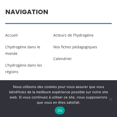
NAVIGATION
Accueil
Acteurs de l’hydrogène
L’hydrogène dans le
Nos fiches pédagogiques
monde
Calendrier
L’hydrogène dans les
régions
Nous utilisons des cookies pour nous assurer que vous
© Copyright –
Communicaweb
2026
bénéficiez de la meilleure expérience possible sur notre site
web. Si vous continuez à utiliser ce site, nous supposerons
que vous en êtes satisfait.
Mentions légales
–
Gestion des données personnelles
Ok