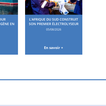
OUR
L’AFRIQUE DU SUD CONSTRUIT
OGÈNE EN
SON PREMIER ÉLECTROLYSEUR
05/08/2026
En savoir +