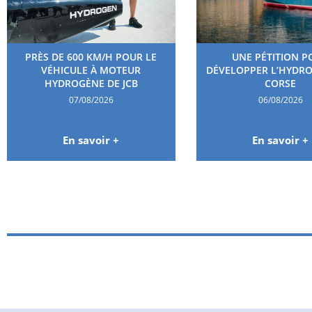
PRÈS DE 600 KM/H POUR LE
UNE PÉTITION P
VÉHICULE À MOTEUR
DÉVELOPPER L’HYDR
HYDROGÈNE DE JCB
CORSE
07/08/2026
06/08/2026
En savoir +
En savoir +