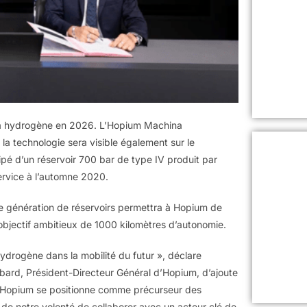
e à hydrogène en 2026. L’Hopium Machina
a technologie sera visible également sur le
uipé d’un réservoir 700 bar de type IV produit par
ervice à l’automne 2020.
le génération de réservoirs permettra à Hopium de
bjectif ambitieux de 1000 kilomètres d’autonomie.
ydrogène dans la mobilité du futur », déclare
mbard, Président-Directeur Général d’Hopium, d’ajoute
, Hopium se positionne comme précurseur des
de notre volonté de collaborer avec un acteur clé de