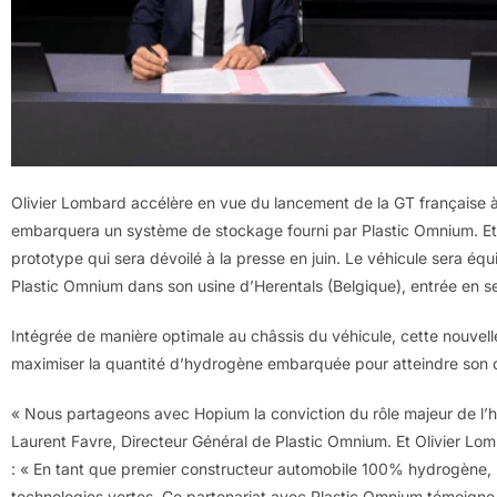
Olivier Lombard accélère en vue du lancement de la GT français
embarquera un système de stockage fourni par Plastic Omnium. Et l
prototype qui sera dévoilé à la presse en juin. Le véhicule sera éq
Plastic Omnium dans son usine d’Herentals (Belgique), entrée en s
Intégrée de manière optimale au châssis du véhicule, cette nouvel
maximiser la quantité d’hydrogène embarquée pour atteindre son o
« Nous partageons avec Hopium la conviction du rôle majeur de l’h
Laurent Favre, Directeur Général de Plastic Omnium. Et Olivier Lo
: « En tant que premier constructeur automobile 100% hydrogène
technologies vertes. Ce partenariat avec Plastic Omnium témoigne 