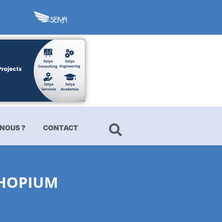
NOUS ?
CONTACT
’HOPIUM