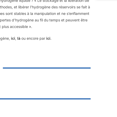
hydrogène liquide ? « Le stockage et la libération de
odes, et libérer l’hydrogène des réservoirs se fait à
ues sont stables à la manipulation et ne s’enflamment
e pertes d’hydrogène au fil du temps et peuvent être
 plus accessible ».
rogène,
ici
,
là
ou encore par
ici
.