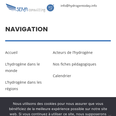
info@hydrogentoday.info
NAVIGATION
Accueil
Acteurs de l’hydrogène
L’hydrogène dans le
Nos fiches pédagogiques
monde
Calendrier
L’hydrogène dans les
régions
Nous utilisons des cookies pour nous assurer que vous
© Copyright –
Communicaweb
2026
bénéficiez de la meilleure expérience possible sur notre site
web. Si vous continuez à utiliser ce site, nous supposerons