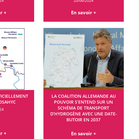
24
20/06/2024
r +
En savoir +
FICIELLEMENT
LA COALITION ALLEMANDE AU
MOSAHYC
POUVOIR S’ENTEND SUR UN
SCHÉMA DE TRANSPORT
24
D’HYDROGÈNE AVEC UNE DATE-
BUTOIR EN 2037
08/04/2024
r +
En savoir +