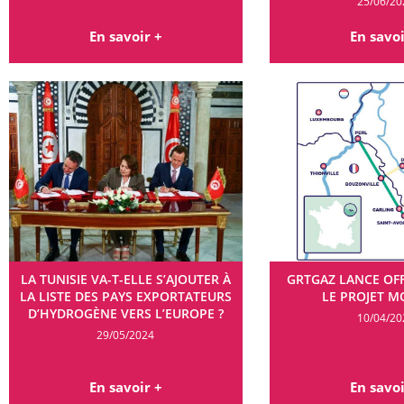
25/06/20
En savoir +
En savoi
LA TUNISIE VA-T-ELLE S’AJOUTER À
GRTGAZ LANCE OF
LA LISTE DES PAYS EXPORTATEURS
LE PROJET 
D’HYDROGÈNE VERS L’EUROPE ?
10/04/20
29/05/2024
En savoir +
En savoi