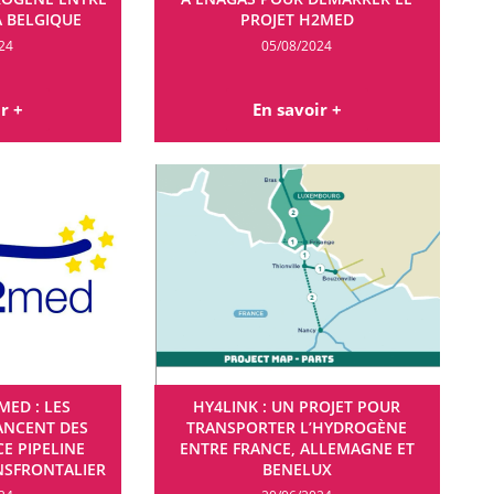
A BELGIQUE
PROJET H2MED
24
05/08/2024
r +
En savoir +
MED : LES
HY4LINK : UN PROJET POUR
ANCENT DES
TRANSPORTER L’HYDROGÈNE
E PIPELINE
ENTRE FRANCE, ALLEMAGNE ET
NSFRONTALIER
BENELUX