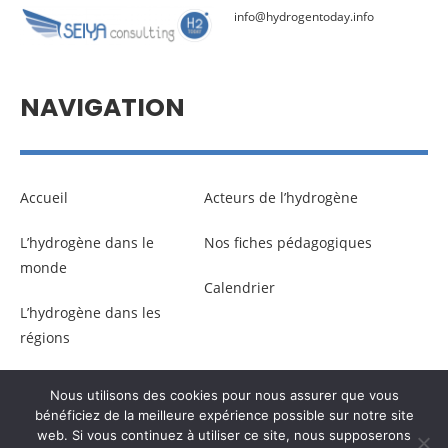
info@hydrogentoday.info
NAVIGATION
Accueil
Acteurs de l’hydrogène
L’hydrogène dans le
Nos fiches pédagogiques
monde
Calendrier
L’hydrogène dans les
régions
Nous utilisons des cookies pour nous assurer que vous
© Copyright –
Communicaweb
2026
bénéficiez de la meilleure expérience possible sur notre site
web. Si vous continuez à utiliser ce site, nous supposerons