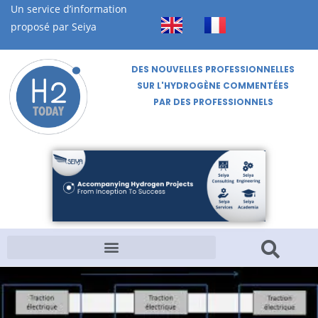
Un service d’information
proposé par Seiya
DES NOUVELLES PROFESSIONNELLES
SUR L'HYDROGÈNE COMMENTÉES
PAR DES PROFESSIONNELS