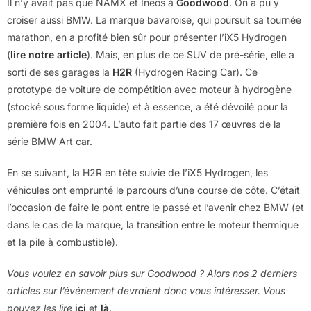
Il n’y avait pas que NAMX et Ineos à
Goodwood
. On a pu y
croiser aussi BMW. La marque bavaroise, qui poursuit sa tournée
marathon, en a profité bien sûr pour présenter l’iX5 Hydrogen
(
lire notre article
). Mais, en plus de ce SUV de pré-série, elle a
sorti de ses garages la
H2R
(Hydrogen Racing Car). Ce
prototype de voiture de compétition avec moteur à hydrogène
(stocké sous forme liquide) et à essence, a été dévoilé pour la
première fois en 2004. L’auto fait partie des 17 œuvres de la
série BMW Art car.
En se suivant, la H2R en tête suivie de l’iX5 Hydrogen, les
véhicules ont emprunté le parcours d’une course de côte. C’était
l’occasion de faire le pont entre le passé et l’avenir chez BMW (et
dans le cas de la marque, la transition entre le moteur thermique
et la pile à combustible).
Vous voulez en savoir plus sur Goodwood ? Alors nos 2 derniers
articles sur l’événement devraient donc vous intéresser. Vous
pouvez les lire
ici
et
là
.