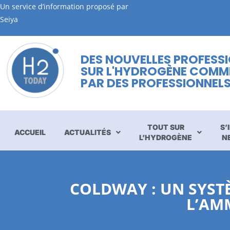
Un service d’information proposé par
Seiya
DES NOUVELLES PROFESS
SUR L'HYDROGÈNE COMM
PAR DES PROFESSIONNEL
TOUT SUR
S’
ACCUEIL
ACTUALITÉS
L’HYDROGÈNE
N
COLDWAY : UN SYST
L’AM