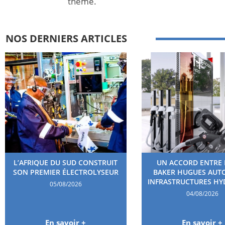
thème.
NOS DERNIERS ARTICLES
L’AFRIQUE DU SUD CONSTRUIT
UN ACCORD ENTRE 
SON PREMIER ÉLECTROLYSEUR
BAKER HUGUES AUT
INFRASTRUCTURES H
05/08/2026
04/08/2026
En savoir +
En savoir +