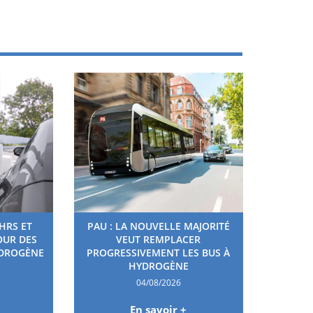
HRS ET
PAU : LA NOUVELLE MAJORITÉ
OUR DES
VEUT REMPLACER
YDROGÈNE
PROGRESSIVEMENT LES BUS À
HYDROGÈNE
04/08/2026
En savoir +