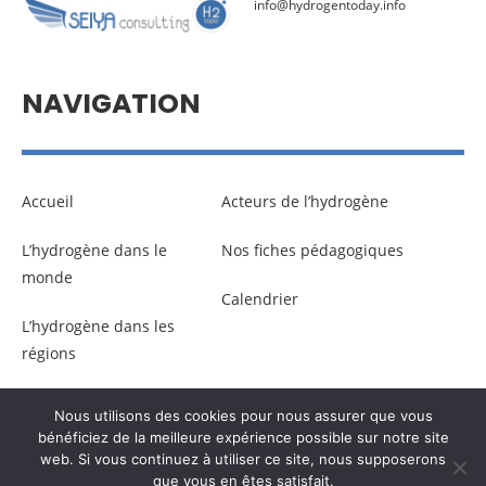
info@hydrogentoday.info
NAVIGATION
Accueil
Acteurs de l’hydrogène
L’hydrogène dans le
Nos fiches pédagogiques
monde
Calendrier
L’hydrogène dans les
régions
Nous utilisons des cookies pour nous assurer que vous
© Copyright –
Communicaweb
2026
bénéficiez de la meilleure expérience possible sur notre site
web. Si vous continuez à utiliser ce site, nous supposerons
que vous en êtes satisfait.