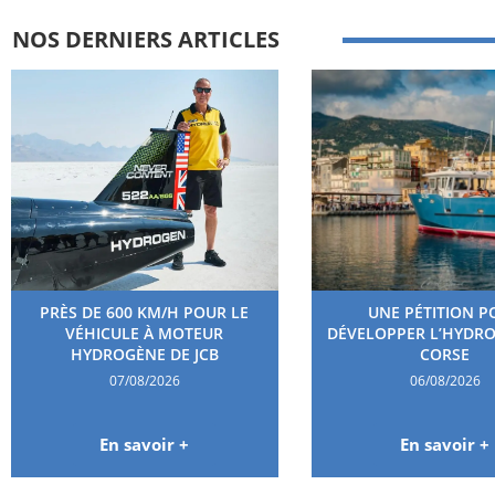
NOS DERNIERS ARTICLES
PRÈS DE 600 KM/H POUR LE
UNE PÉTITION P
VÉHICULE À MOTEUR
DÉVELOPPER L’HYDR
HYDROGÈNE DE JCB
CORSE
07/08/2026
06/08/2026
En savoir +
En savoir +