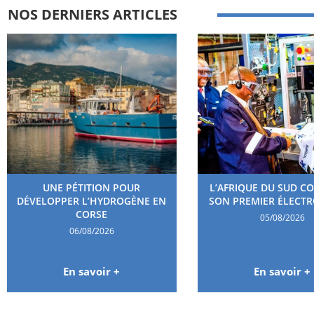
NOS DERNIERS ARTICLES
UNE PÉTITION POUR
L’AFRIQUE DU SUD C
DÉVELOPPER L’HYDROGÈNE EN
SON PREMIER ÉLECT
CORSE
05/08/2026
06/08/2026
En savoir +
En savoir +