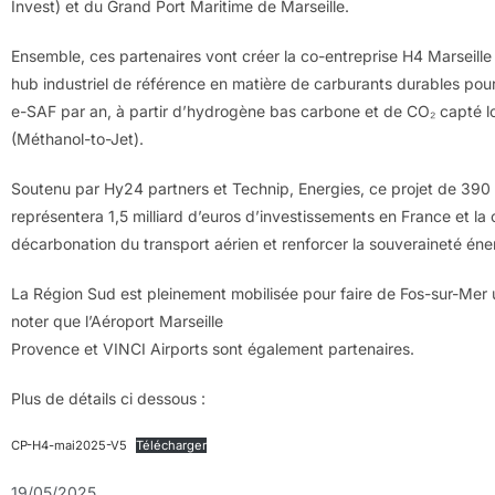
Invest) et du Grand Port Maritime de Marseille.
Ensemble, ces partenaires vont créer la co-entreprise H4 Marseille 
hub industriel de référence en matière de carburants durables pou
e-SAF par an, à partir d’hydrogène bas carbone et de CO₂ capté 
(Méthanol-to-Jet).
Soutenu par Hy24 partners et Technip, Energies, ce projet de 3
représentera 1,5 milliard d’euros d’investissements en France et la c
décarbonation du transport aérien et renforcer la souveraineté én
La Région Sud est pleinement mobilisée pour faire de Fos-sur-Mer
noter que l’Aéroport Marseille
Provence et VINCI Airports sont également partenaires.
Plus de détails ci dessous :
CP-H4-mai2025-V5
Télécharger
19/05/2025