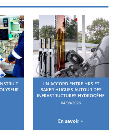
ONSTRUIT
UN ACCORD ENTRE HRS ET
ROLYSEUR
BAKER HUGUES AUTOUR DES
INFRASTRUCTURES HYDROGÈNE
04/08/2026
En savoir +