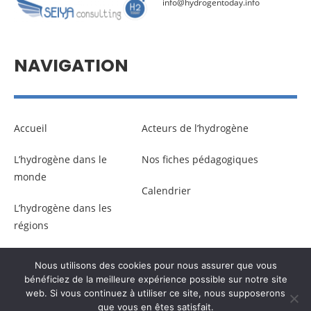
info@hydrogentoday.info
NAVIGATION
Accueil
Acteurs de l’hydrogène
L’hydrogène dans le
Nos fiches pédagogiques
monde
Calendrier
L’hydrogène dans les
régions
Nous utilisons des cookies pour nous assurer que vous
© Copyright –
Communicaweb
2026
bénéficiez de la meilleure expérience possible sur notre site
web. Si vous continuez à utiliser ce site, nous supposerons
que vous en êtes satisfait.