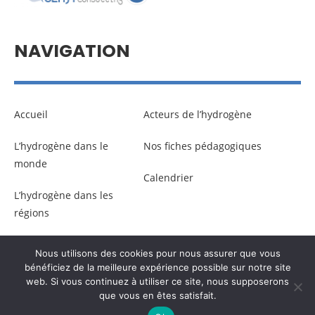
NAVIGATION
Accueil
Acteurs de l’hydrogène
L’hydrogène dans le
Nos fiches pédagogiques
monde
Calendrier
L’hydrogène dans les
régions
Nous utilisons des cookies pour nous assurer que vous
© Copyright –
Communicaweb
2026
bénéficiez de la meilleure expérience possible sur notre site
web. Si vous continuez à utiliser ce site, nous supposerons
que vous en êtes satisfait.
Mentions légales
–
Gestion des données personnelles