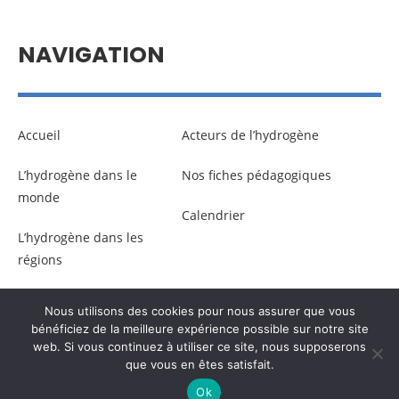
NAVIGATION
Accueil
Acteurs de l’hydrogène
L’hydrogène dans le
Nos fiches pédagogiques
monde
Calendrier
L’hydrogène dans les
régions
Nous utilisons des cookies pour nous assurer que vous
© Copyright –
Communicaweb
2026
bénéficiez de la meilleure expérience possible sur notre site
web. Si vous continuez à utiliser ce site, nous supposerons
que vous en êtes satisfait.
Mentions légales
–
Gestion des données personnelles
Ok