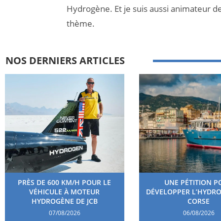
Hydrogène. Et je suis aussi animateur d
thème.
NOS DERNIERS ARTICLES
PRÈS DE 600 KM/H POUR LE
UNE PÉTITION P
VÉHICULE À MOTEUR
DÉVELOPPER L’HYDR
HYDROGÈNE DE JCB
CORSE
07/08/2026
06/08/2026