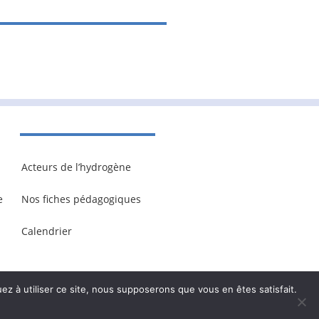
Acteurs de l’hydrogène
e
Nos fiches pédagogiques
Calendrier
ez à utiliser ce site, nous supposerons que vous en êtes satisfait.
onnelles