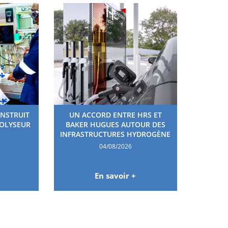
ONSTRUIT
UN ACCORD ENTRE HRS ET
ROLYSEUR
BAKER HUGUES AUTOUR DES
INFRASTRUCTURES HYDROGÈNE
04/08/2026
En savoir +