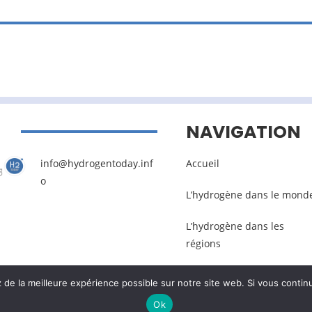
NAVIGATION
info@hydrogentoday.inf
Accueil
o
L’hydrogène dans le mond
L’hydrogène dans les
régions
e la meilleure expérience possible sur notre site web. Si vous continu
Mentions légales
–
Gestion des données pers
Ok