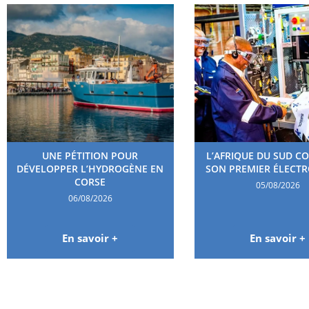
UNE PÉTITION POUR
L’AFRIQUE DU SUD C
DÉVELOPPER L’HYDROGÈNE EN
SON PREMIER ÉLECT
CORSE
05/08/2026
06/08/2026
En savoir +
En savoir +