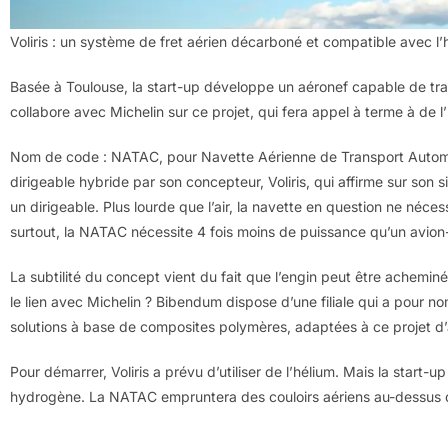
Voliris : un système de fret aérien décarboné et compatible avec l
Basée à Toulouse, la start-up développe un aéronef capable de tran
collabore avec Michelin sur ce projet, qui fera appel à terme à de 
Nom de code : NATAC, pour Navette Aérienne de Transport Automat
dirigeable hybride par son concepteur, Voliris, qui affirme sur son s
un dirigeable. Plus lourde que l’air, la navette en question ne néc
surtout, la NATAC nécessite 4 fois moins de puissance qu’un avion
La subtilité du concept vient du fait que l’engin peut être acheminé
le lien avec Michelin ? Bibendum dispose d’une filiale qui a pour no
solutions à base de composites polymères, adaptées à ce projet d’a
Pour démarrer, Voliris a prévu d’utiliser de l’hélium. Mais la start
hydrogène. La NATAC empruntera des couloirs aériens au-dessus de