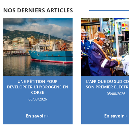
NOS DERNIERS ARTICLES
UNE PÉTITION POUR
L’AFRIQUE DU SUD C
DÉVELOPPER L’HYDROGÈNE EN
SON PREMIER ÉLECT
CORSE
05/08/2026
06/08/2026
En savoir +
En savoir +