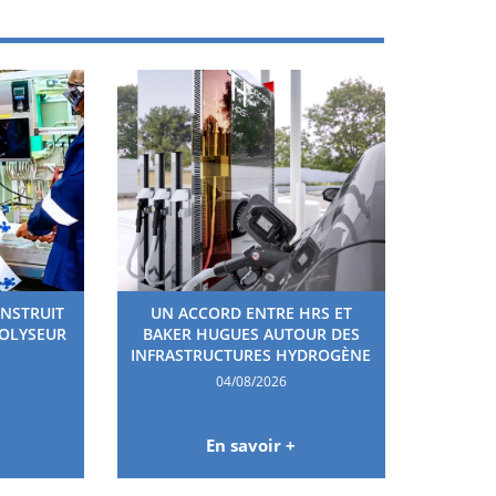
ONSTRUIT
UN ACCORD ENTRE HRS ET
ROLYSEUR
BAKER HUGUES AUTOUR DES
INFRASTRUCTURES HYDROGÈNE
04/08/2026
En savoir +