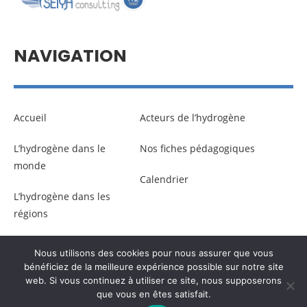
NAVIGATION
Accueil
Acteurs de l’hydrogène
L’hydrogène dans le
Nos fiches pédagogiques
monde
Calendrier
L’hydrogène dans les
régions
Nous utilisons des cookies pour nous assurer que vous
© Copyright –
Communicaweb
2026
bénéficiez de la meilleure expérience possible sur notre site
web. Si vous continuez à utiliser ce site, nous supposerons
que vous en êtes satisfait.
Mentions légales
–
Gestion des données personnelles