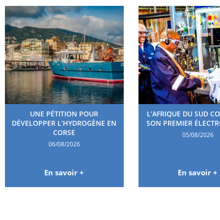
UNE PÉTITION POUR
L’AFRIQUE DU SUD C
DÉVELOPPER L’HYDROGÈNE EN
SON PREMIER ÉLECT
CORSE
05/08/2026
06/08/2026
En savoir +
En savoir +