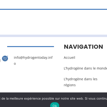
NAVIGATION
info@hydrogentoday.inf
Accueil
o
L’hydrogène dans le mond
L’hydrogène dans les
régions
e la meilleure expérience possible sur notre site web. Si vous continu
Mentions légales
–
Gestion des données pers
Ok