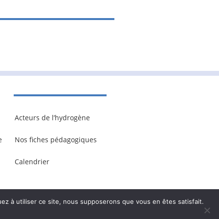
Acteurs de l’hydrogène
e
Nos fiches pédagogiques
Calendrier
ez à utiliser ce site, nous supposerons que vous en êtes satisfait.
onnelles