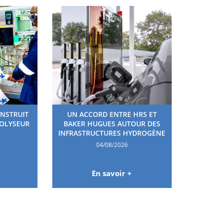
ONSTRUIT
UN ACCORD ENTRE HRS ET
ROLYSEUR
BAKER HUGUES AUTOUR DES
INFRASTRUCTURES HYDROGÈNE
04/08/2026
En savoir +