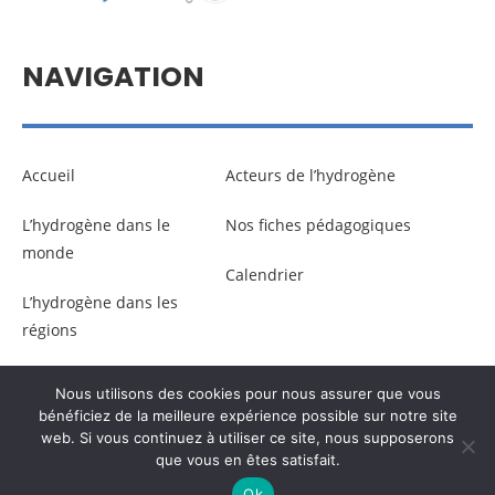
NAVIGATION
Accueil
Acteurs de l’hydrogène
L’hydrogène dans le
Nos fiches pédagogiques
monde
Calendrier
L’hydrogène dans les
régions
Nous utilisons des cookies pour nous assurer que vous
© Copyright –
Communicaweb
2026
bénéficiez de la meilleure expérience possible sur notre site
web. Si vous continuez à utiliser ce site, nous supposerons
que vous en êtes satisfait.
Mentions légales
–
Gestion des données personnelles
Ok