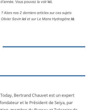
t d’année. Vous pouvez la voir
ici
.
 Alors nos 2 derniers articles sur ces sujets
r Olivier Savin
ici
et sur Le Mans Hydrogène
là
.
 Today, Bertrand Chauvet est un expert
 fondateur et le Président de Seiya, par
ation, membre du Bureau et Trésorier de