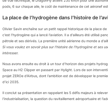
de vue technique, le DragonFly atteint 230 km/h pour une autnomie
pods, 6 sur chaque aile, le coût de maintenance de cet aéronef est 
La place de l’hydrogène dans l’histoire de l’av
Olivier Savin enchaîne sur un petit rappel historique de la place de
c’est l’hydrogène qui a lancé l’aviation. Il a d’ailleurs été utilisé 
pétrole et ses dérivés. La première unité aérienne du monde a d’aille
Si vous voulez en savoir plus sur l’histoire de l’hydrogène et ses u
intéresser.
Nous avons ensuite eu droit à un tour d’horizon des projets hydrog
Space au H2 Clipper en passant par Hylight. Lors de son intervent
projet ZEROe d’Airbus, dont l’ambition est de développer le prem
d’ici 2035.
Il conclut sa présentation en rappelant les 5 défis majeurs à relever
l’industrialisation, la question du ravitaillement aéroportuaire et l