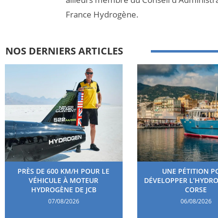
France Hydrogène.
NOS DERNIERS ARTICLES
PRÈS DE 600 KM/H POUR LE
UNE PÉTITION P
VÉHICULE À MOTEUR
DÉVELOPPER L’HYDR
HYDROGÈNE DE JCB
CORSE
07/08/2026
06/08/2026