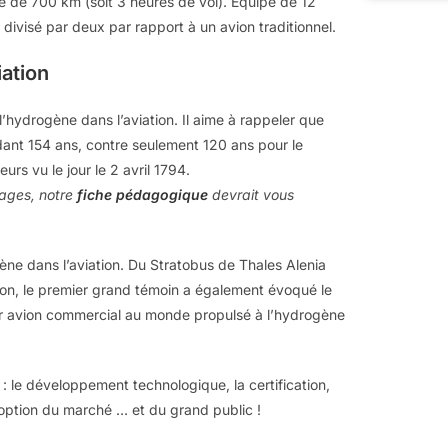
 de 700 km (soit 3 heures de vol). Équipé de 12
divisé par deux par rapport à un avion traditionnel.
iation
 l’hydrogène dans l’aviation. Il aime à rappeler que
pendant 154 ans, contre seulement 120 ans pour le
urs vu le jour le 2 avril 1794.
sages, notre
fiche pédagogique
devrait vous
ène dans l’aviation. Du Stratobus de Thales Alenia
ion, le premier grand témoin a également évoqué le
ier avion commercial au monde propulsé à l’hydrogène
 : le développement technologique, la certification,
’adoption du marché … et du grand public !