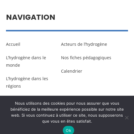
NAVIGATION
Accueil
Acteurs de l’hydrogène
L’hydrogène dans le
Nos fiches pédagogiques
monde
Calendrier
L’hydrogène dans les
régions
Nous utilisons des cookies pour nous assurer que vous
© Copyright –
Communicaweb
2026
bénéficiez de la meilleure expérience possible sur notre site
web. Si vous continuez à utiliser ce site, nous supposerons
que vous en êtes satisfait.
Mentions légales
–
Gestion des données personnelles
Ok