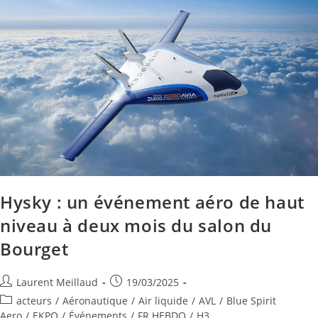
Hysky : un événement aéro de haut
niveau à deux mois du salon du
Bourget
Laurent Meillaud
19/03/2025
acteurs
/
Aéronautique
/
Air liquide
/
AVL
/
Blue Spirit
Aero
/
EKPO
/
Événements
/
FR HEBDO
/
H3