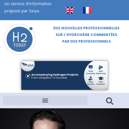
Un service d’information
proposé par Seiya
DES NOUVELLES PROFESSIONNELLES
SUR L'HYDROGÈNE COMMENTÉES
PAR DES PROFESSIONNELS