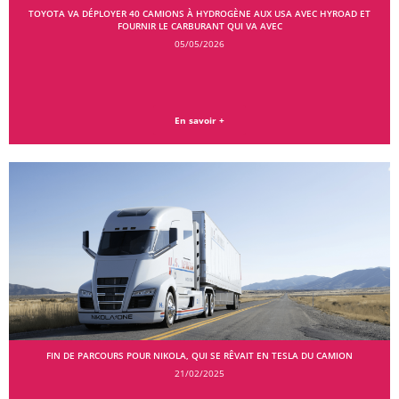
TOYOTA VA DÉPLOYER 40 CAMIONS À HYDROGÈNE AUX USA AVEC HYROAD ET
FOURNIR LE CARBURANT QUI VA AVEC
05/05/2026
En savoir +
FIN DE PARCOURS POUR NIKOLA, QUI SE RÊVAIT EN TESLA DU CAMION
21/02/2025