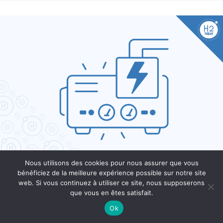
Nous utilisons des cookies pour nous assurer que vous
Caterpillar se lance dans le groupe
bénéficiez de la meilleure expérience possible sur notre site
web. Si vous continuez à utiliser ce site, nous supposerons
électrogène à hydrogène
que vous en êtes satisfait.
Ok
Laurent Meillaud
02/09/2021