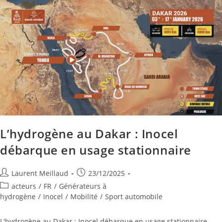
L’hydrogène au Dakar : Inocel
débarque en usage stationnaire
Laurent Meillaud
23/12/2025
acteurs
/
FR
/
Générateurs à
hydrogène
/
Inocel
/
Mobilité
/
Sport automobile
L'hydrogène au Dakar : Inocel débarque en usage stationnaire