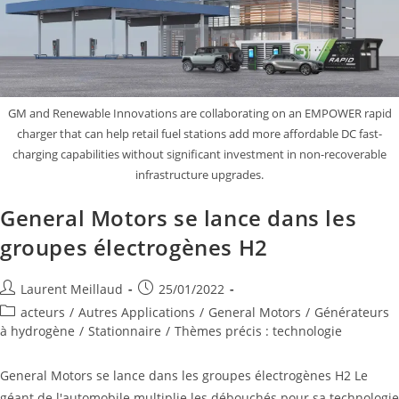
GM and Renewable Innovations are collaborating on an EMPOWER rapid
charger that can help retail fuel stations add more affordable DC fast-
charging capabilities without significant investment in non-recoverable
infrastructure upgrades.
General Motors se lance dans les
groupes électrogènes H2
Laurent Meillaud
25/01/2022
acteurs
/
Autres Applications
/
General Motors
/
Générateurs
à hydrogène
/
Stationnaire
/
Thèmes précis : technologie
General Motors se lance dans les groupes électrogènes H2 Le
géant de l'automobile multiplie les débouchés pour sa technologie