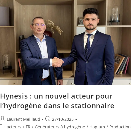
Hynesis : un nouvel acteur pour
l’hydrogène dans le stationnaire
Laurent Meillaud
27/10/2025
acteurs
/
FR
/
Générateurs à hydrogène
/
Hopium
/
Production