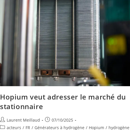
Hopium veut adresser le marché du
stationnaire
Laurent Meillaud
07/10/2025
acteurs
/
FR
/
Générateurs à hydrogène
/
Hopium
/
hydrogène