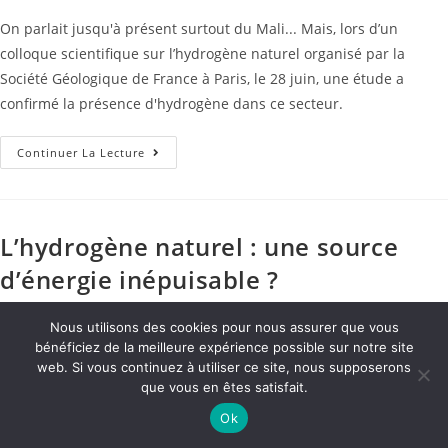
On parlait jusqu'à présent surtout du Mali... Mais, lors d’un
colloque scientifique sur l’hydrogène naturel organisé par la
Société Géologique de France à Paris, le 28 juin, une étude a
confirmé la présence d'hydrogène dans ce secteur.
Continuer La Lecture
L’hydrogène naturel : une source
d’énergie inépuisable ?
Laurent Meillaud
20/07/2020
Nous utilisons des cookies pour nous assurer que vous
bénéficiez de la meilleure expérience possible sur notre site
Autres Applications
/
hydrogène naturel
/
Thèmes précis :
web. Si vous continuez à utiliser ce site, nous supposerons
technologie
que vous en êtes satisfait.
Ok
L'hydrogène naturel : une source d'énergie inépuisable ? Dans le