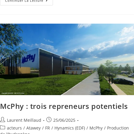
Continuer La Lecture
McPhy : trois repreneurs potentiels
Laurent Meillaud
25/06/2025
acteurs
/
Atawey
/
FR
/
Hynamics (EDF)
/
McPhy
/
Production