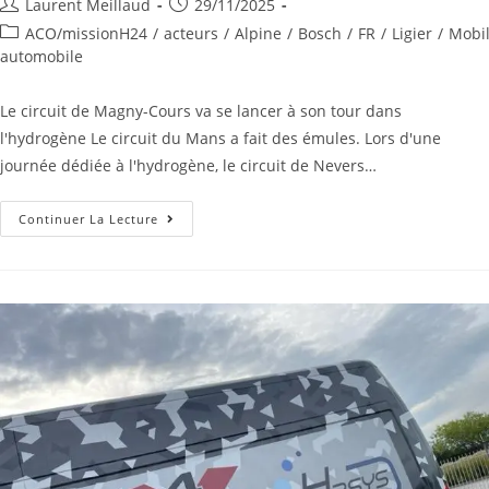
Laurent Meillaud
29/11/2025
ACO/missionH24
/
acteurs
/
Alpine
/
Bosch
/
FR
/
Ligier
/
Mobil
automobile
Le circuit de Magny-Cours va se lancer à son tour dans
l'hydrogène Le circuit du Mans a fait des émules. Lors d'une
journée dédiée à l'hydrogène, le circuit de Nevers…
Continuer La Lecture